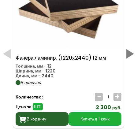
Фанера ламинир. (1220х2440) 12 мм
Фа
Толщина, мм
- 12
То
Ширина, мм
- 1220
Ши
Длина, мм
- 2440
Дл
В наличии
-
+
Количество:
Ко
2 300
Цена за:
ШТ.
Цен
руб.
В корзину
Купить в 1 клик