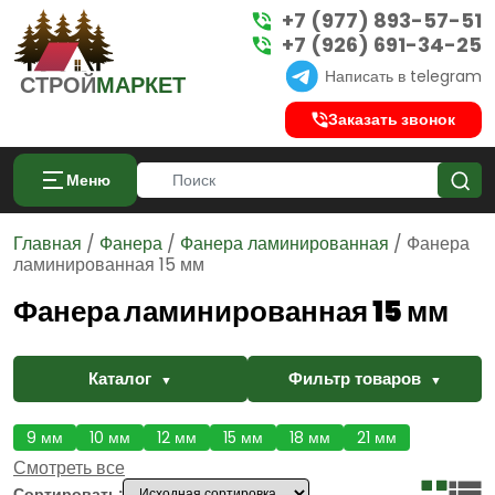
+7 (977) 893-57-51
+7 (926) 691-34-25
Написать в telegram
СТРОЙ
МАРКЕТ
Заказать звонок
Меню
Главная
/
Фанера
/
Фанера ламинированная
/ Фанера
ламинированная 15 мм
Фанера ламинированная 15 мм
Каталог
Фильтр товаров
9 мм
10 мм
12 мм
15 мм
18 мм
21 мм
КАТАЛОГ
ФИЛЬТРЫ
24 мм
27 мм
30 мм
35 мм
40 мм
1220x2440
Смотреть все
[VIWCPF_SHORTCODE id_menu="70"]
Доска
1500x3000
Сортировать: