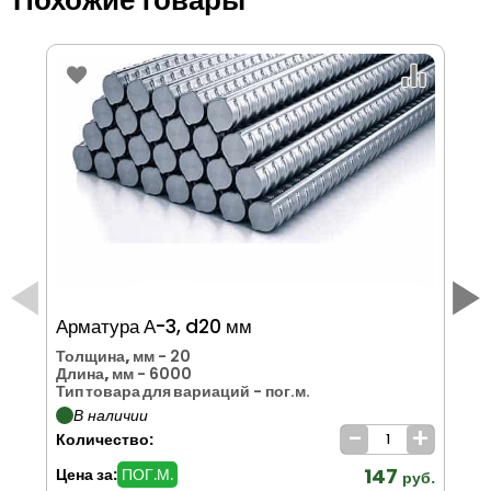
Похожие товары
Арматура А-3, d20 мм
Ар
Толщина, мм
- 20
То
Длина, мм
- 6000
Дл
Тип товара для вариаций
- пог.м.
Ти
В наличии
-
+
Количество:
Ко
147
Цена за:
ПОГ.М.
Цен
руб.