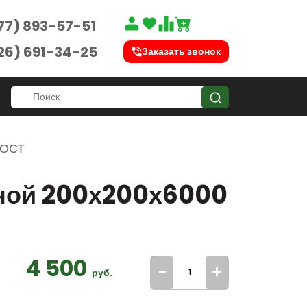
77) 893-57-51
26) 691-34-25
Заказать звонок
ГОСТ
ной 200х200х6000
4 500
-
+
руб.