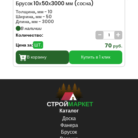
Брусок 10х50х3000 мм (сосна)
Бр
Толщина, мм
- 10
То
Ширина, мм
- 50
Ши
Длина, мм
- 3000
Дл
В наличии
-
+
Количество:
Ко
70
Цена за:
ШТ.
Цен
руб.
В корзину
Купить в 1 клик
СТРОЙ
МАРКЕТ
Каталог
Доска
Фанера
Брусок