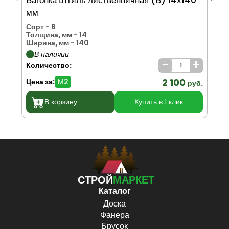
мм
м
Сорт
- B
Со
Толщина, мм
- 14
То
Ширина, мм
- 140
Ши
В наличии
-
+
Количество:
Ко
2 100
Цена за:
М2
Цен
руб.
В корзину
Купить в 1 клик
СТРОЙ
МАРКЕТ
Каталог
Доска
Фанера
Брусок