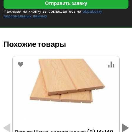
Нажимая на кнопку вы соглашаетесь на
обработку
персональных данных
Похожие товары
Вагонка Штиль лиственничная (В) 14х140
Ва