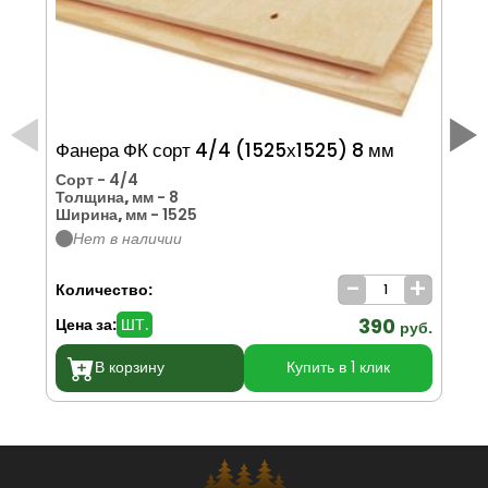
Фанера ФК сорт 4/4 (1525х1525) 8 мм
Фа
(1
Сорт
- 4/4
Толщина, мм
- 8
То
Ширина, мм
- 1525
Ши
Нет в наличии
Дл
-
+
Количество:
Ко
390
Цена за:
ШТ.
Цен
руб.
В корзину
Купить в 1 клик