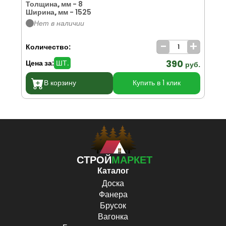
Толщина, мм
- 8
То
Ширина, мм
- 1525
Ши
Нет в наличии
-
+
Количество:
Ко
390
Цена за:
ШТ.
Цен
руб.
В корзину
Купить в 1 клик
СТРОЙ
МАРКЕТ
Каталог
Доска
Фанера
Брусок
Вагонка