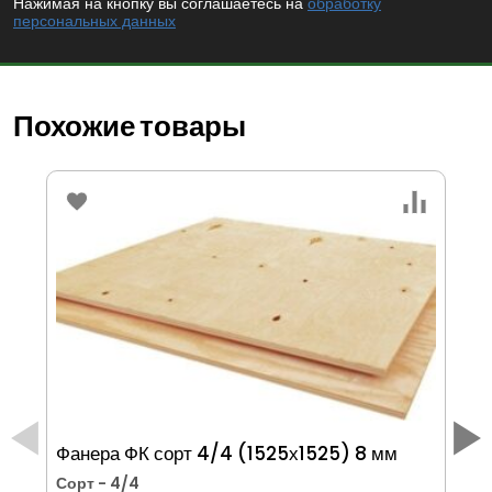
Нажимая на кнопку вы соглашаетесь на
обработку
персональных данных
Похожие товары
Фанера ФК сорт 4/4 (1525х1525) 8 мм
Фа
Сорт
- 4/4
Со