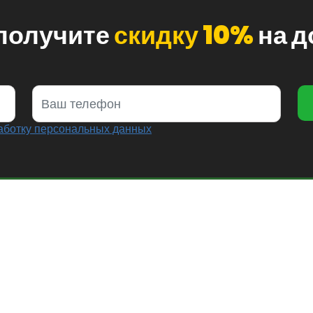
 получите
скидку 10%
на д
аботку персональных данных