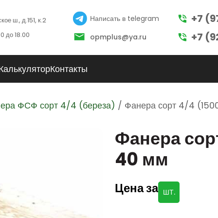
+7 (9
Написать в telegram
ое ш., д.151, к.2
0 до 18.00
+7 (9
opmplus@ya.ru
Калькулятор
Контакты
ера ФСФ сорт 4/4 (береза)
/ Фанера сорт 4/4 (150
Фанера сор
40 мм
Цена за
ШТ.