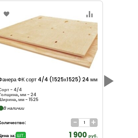
Фанера ФК сорт 4/4 (1525х1525) 24 мм
Фанера 
Сорт
- 4/4
Толщина,
Толщина, мм
- 24
Ширина, 
Ширина, мм
- 1525
Длина, мм
В наличии
Нет в н
-
+
Количество:
Количеств
1 900
Цена за:
ШТ.
Цена за:
Ш
руб.