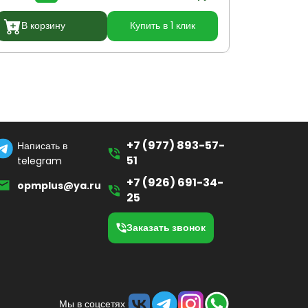
В корзину
Купить в 1 клик
В кор
+7 (977) 893-57-
Написать в
51
telegram
+7 (926) 691-34-
opmplus@ya.ru
25
Заказать звонок
Мы в соцсетях