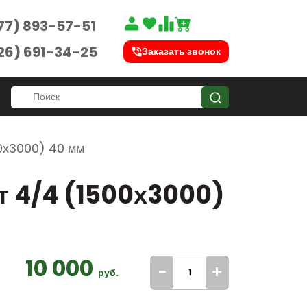
77) 893-57-51
26) 691-34-25
Заказать звонок
0х3000) 40 мм
т 4/4 (1500х3000)
10 000
-
+
руб.