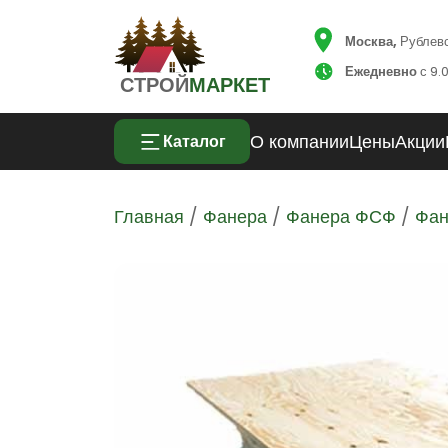
Москва,
Рублевск
Ежедневно
с 9.0
СТРОЙ
МАРКЕТ
О компании
Цены
Акции
Каталог
Главная
/
Фанера
/
Фанера ФСФ
/
Фан