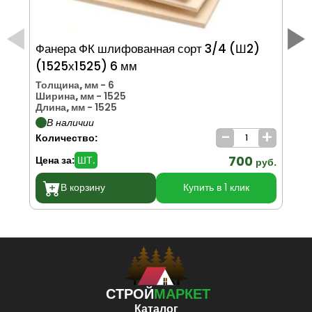
Фанера ФК шлифованная сорт 3/4 (Ш2)
Фа
(1525х1525) 6 мм
(1
Толщина, мм
- 6
То
Ширина, мм
- 1525
Ши
Длина, мм
- 1525
Дл
В наличии
-
+
Количество:
Ко
700
Цена за:
ШТ.
Цен
руб.
В корзину
Купить в 1 клик
СТРОЙ
МАРКЕТ
Каталог