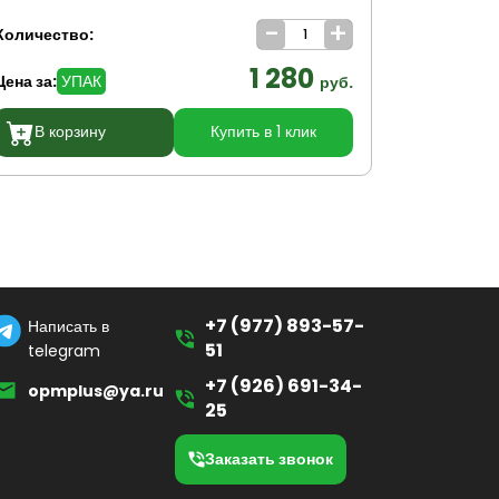
-
+
Количество:
Количеств
1 280
Цена за:
УПАК
Цена за:
У
руб.
В корзину
Купить в 1 клик
В кор
+7 (977) 893-57-
Написать в
51
telegram
+7 (926) 691-34-
opmplus@ya.ru
25
Заказать звонок