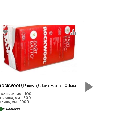
Rockwool (Роквул) Лайт Баттс 100мм
Rockwool
Толщина, мм
- 100
Толщина,
Ширина, мм
- 600
Ширина, 
Длина, мм
- 1000
Длина, мм
В наличии
В налич