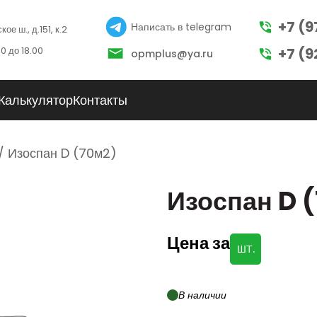
+7 (9
Написать в telegram
ое ш., д.151, к.2
0 до 18.00
+7 (9
opmplus@ya.ru
Калькулятор
Контакты
/ Изоспан D (70м2)
Изоспан D 
Цена за
ШТ.
В наличии