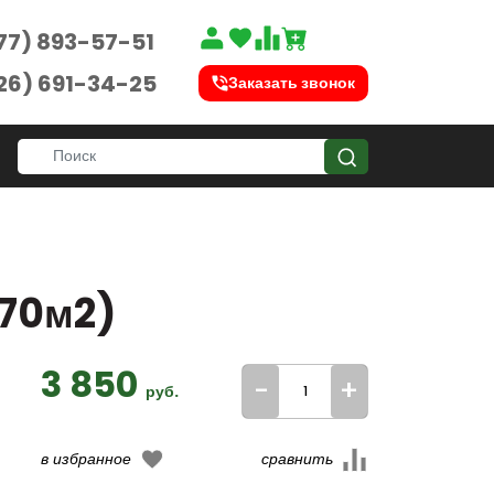
77) 893-57-51
26) 691-34-25
Заказать звонок
(70м2)
3 850
-
+
руб.