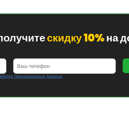
 получите
скидку 10%
на д
аботку персональных данных