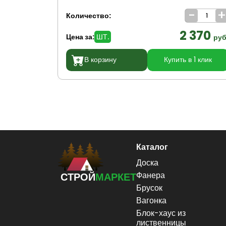
-
Количество:
2 370
Цена за:
ШТ.
руб
В корзину
Купить в 1 клик
Каталог
Доска
Фанера
СТРОЙ
МАРКЕТ
Брусок
Вагонка
Блок-хаус из
лиственницы