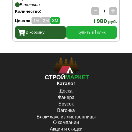
В наличии
-
+
Количество:
Ко
1 980
Цена за:
1М
2М
3М
Цен
руб.
В корзину
Купить в 1 клик
СТРОЙ
МАРКЕТ
Каталог
Доска
Фанера
Брусок
Вагонка
Блок-хаус из лиственницы
О компании
Акции и скидки