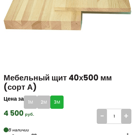
Мебельный щит 40х500 мм
(сорт А)
Цена за
1М
2М
3М
4 500
-
+
руб.
В наличии