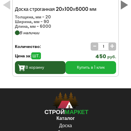
Доска строганная 20х100х6000 мм
До
Толщина, мм
- 20
То
Ширина, мм
- 90
Ши
Длина, мм
- 6000
Дл
В наличии
-
+
Количество:
Ко
450
Цена за:
ШТ.
Цен
руб.
В корзину
Купить в 1 клик
СТРОЙ
МАРКЕТ
Каталог
Доска