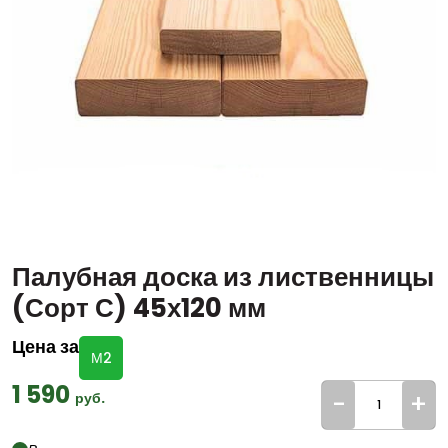
Палубная доска из лиственницы
(Сорт С) 45х120 мм
Цена за
М2
1 590
-
+
руб.