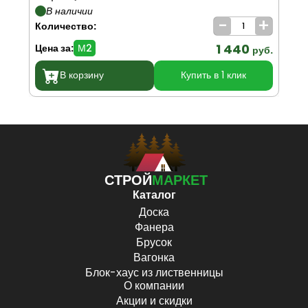
В наличии
-
+
Количество:
Ко
1 440
Цена за:
М2
Цен
руб.
В корзину
Купить в 1 клик
СТРОЙ
МАРКЕТ
Каталог
Доска
Фанера
Брусок
Вагонка
Блок-хаус из лиственницы
О компании
Акции и скидки