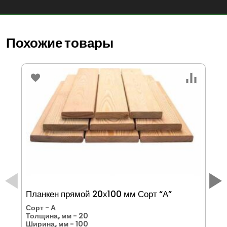
Похожие товары
Планкен прямой 20х100 мм Сорт “А”
Пл
Сорт
- А
Со
Толщина, мм
- 20
То
Ширина, мм
- 100
Ши