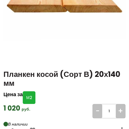
Планкен косой (Сорт В) 20х140
мм
Цена за
М2
1 020
-
+
руб.
В наличии