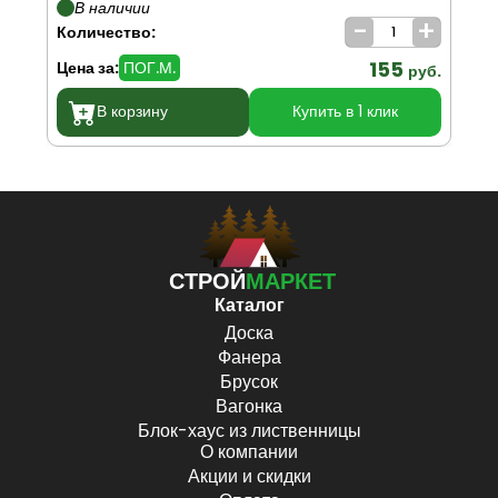
В наличии
-
+
Количество:
Ко
155
Цена за:
ПОГ.М.
Цен
руб.
В корзину
Купить в 1 клик
СТРОЙ
МАРКЕТ
Каталог
Доска
Фанера
Брусок
Вагонка
Блок-хаус из лиственницы
О компании
Акции и скидки