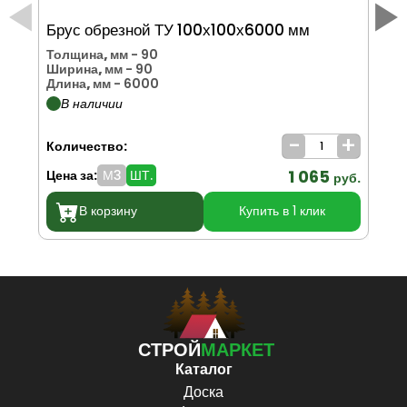
Брус обрезной ТУ 100х100х6000 мм
Бр
Толщина, мм
- 90
То
Ширина, мм
- 90
Ши
Длина, мм
- 6000
Дл
В наличии
-
+
Количество:
Ко
1 065
Цена за:
М3
ШТ.
Цен
руб.
В корзину
Купить в 1 клик
СТРОЙ
МАРКЕТ
Каталог
Доска