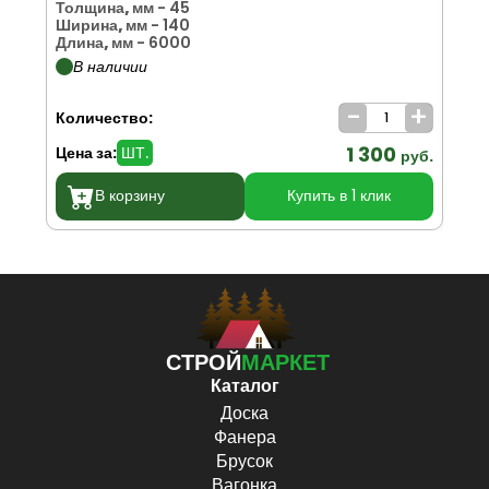
Толщина, мм
- 45
То
Ширина, мм
- 140
Ши
Длина, мм
- 6000
Дл
В наличии
-
+
Количество:
Ко
1 300
Цена за:
ШТ.
Цен
руб.
В корзину
Купить в 1 клик
СТРОЙ
МАРКЕТ
Каталог
Доска
Фанера
Брусок
Вагонка