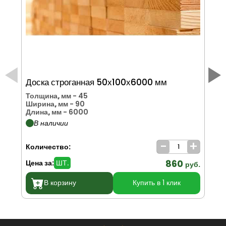
Доска строганная 50х100х6000 мм
До
(с
Толщина, мм
- 45
Ширина, мм
- 90
То
Длина, мм
- 6000
Ши
В наличии
Дл
-
+
Количество:
Ко
860
Цена за:
ШТ.
Цен
руб.
В корзину
Купить в 1 клик