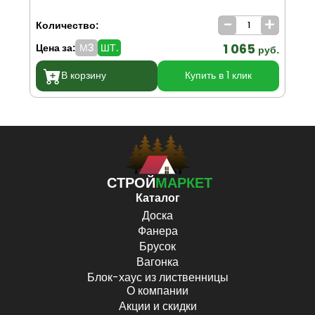
-
+
Количество:
Ко
1 065
Цена за:
М3
ШТ.
Цен
руб.
В корзину
Купить в 1 клик
СТРОЙ
МАРКЕТ
Каталог
Доска
Фанера
Брусок
Вагонка
Блок-хаус из лиственницы
О компании
Акции и скидки