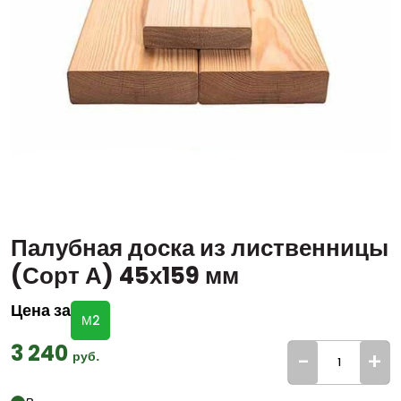
Палубная доска из лиственницы
(Сорт А) 45х159 мм
Цена за
М2
3 240
-
+
руб.