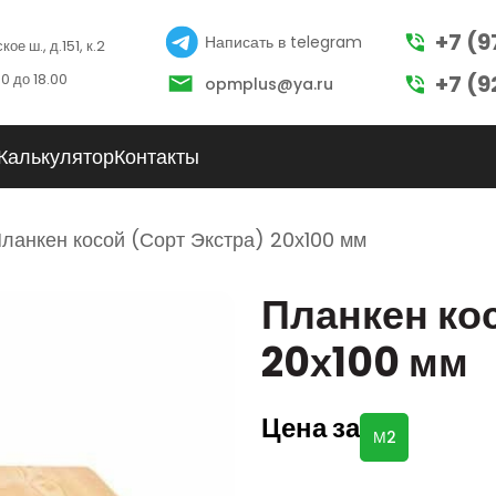
+7 (9
Написать в telegram
ое ш., д.151, к.2
0 до 18.00
+7 (9
opmplus@ya.ru
Калькулятор
Контакты
ланкен косой (Сорт Экстра) 20х100 мм
Планкен ко
20х100 мм
Цена за
М2