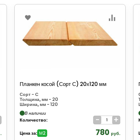
Планкен косой (Сорт С) 20х120 мм
Сорт
- C
Толщина, мм
- 20
Ширина, мм
- 120
В наличии
+
-
+
Количество:
780
Цена за:
М2
.
руб.