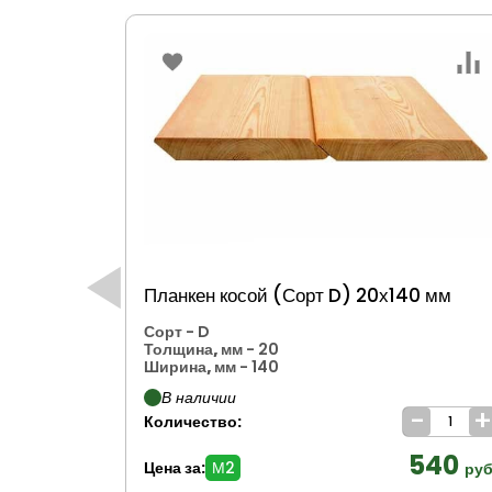
Планкен косой (Сорт D) 20х140 мм
Сорт
- D
Толщина, мм
- 20
Ширина, мм
- 140
В наличии
-
Количество:
540
Цена за:
М2
руб