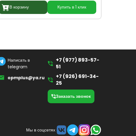
В корзину
Купить в 1 клик
В кор
+7 (977) 893-57-
Написать в
51
telegram
+7 (926) 691-34-
opmplus@ya.ru
25
Заказать звонок
Мы в соцсетях