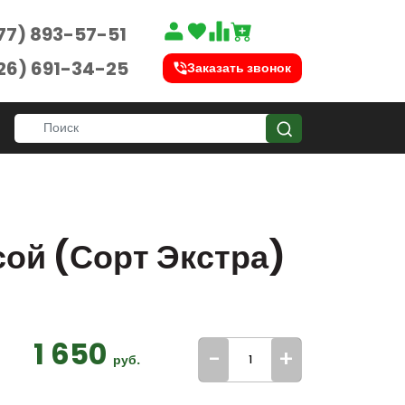
77) 893-57-51
26) 691-34-25
Заказать звонок
сой (Сорт Экстра)
1 650
-
+
руб.