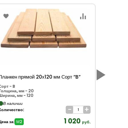
Планкен прямой 20х120 мм Сорт “B”
Планкен 
Сорт
- B
Сорт
- А
Толщина, мм
- 20
Толщина,
Ширина, мм
- 120
Ширина, 
В наличии
В налич
-
+
Количество:
Количеств
1 020
Цена за:
М2
Цена за:
М
руб.