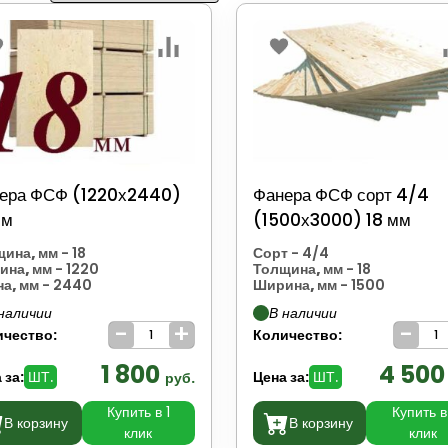
ера ФСФ (1220х2440)
Фанера ФСФ сорт 4/4
мм
(1500х3000) 18 мм
щина, мм
- 18
Сорт
- 4/4
ина, мм
- 1220
Толщина, мм
- 18
а, мм
- 2440
Ширина, мм
- 1500
наличии
В наличии
-
+
-
ичество:
Количество:
1 800
4 50
 за:
ШТ.
Цена за:
ШТ.
руб.
Купить в 1
Купить в
В корзину
В корзину
клик
клик