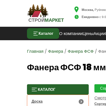
Москва,
Рублевск
Ежедневно
с 9.0
СТРОЙ
МАРКЕТ
О компании
Цены
Акции
Каталог
Главная
/
Фанера
/
Фанера ФСФ
/ Фан
Фанера ФСФ 18 мм
Со
КАТАЛОГ
18 
Смотр
Доска
Сорти