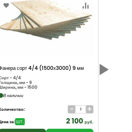
Фанера сорт 4/4 (1500х3000) 9 мм
Фанера 
Сорт
- 4/4
Толщина,
Толщина, мм
- 9
Ширина, 
Ширина, мм
- 1500
Длина, мм
В наличии
В налич
-
+
Количество:
Количеств
2 100
Цена за:
ШТ.
Цена за:
Ш
руб.