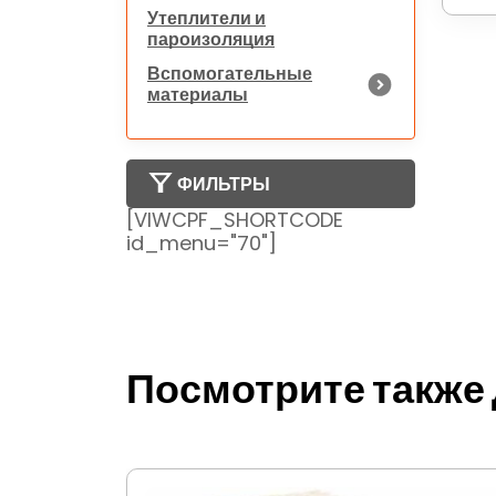
Утеплители и
пароизоляция
Вспомогательные
материалы
ФИЛЬТРЫ
[VIWCPF_SHORTCODE
id_menu="70"]
Посмотрите также