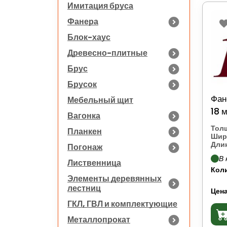
Имитация бруса
Фанера
Блок-хаус
Древесно-плитные
Брус
Брусок
Фан
Мебельный щит
18 
Вагонка
Тол
Планкен
Шир
Длин
Погонаж
В 
Лиственница
Кол
Элементы деревянных
лестниц
Цена
ГКЛ, ГВЛ и комплектующие
Металлопрокат