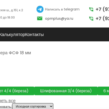
+7 (9
Написать в telegram
ое ш., д.151, к.2
0 до 18.00
+7 (9
opmplus@ya.ru
Калькулятор
Контакты
ера ФСФ 18 мм
рт 4/4 (береза)
Шлифованная 3/4 (береза)
6 
мм
21 мм
1220х2440 мм
1500х3000 мм
еть все
ровать: